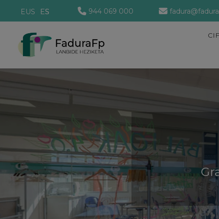
944 069 000
fadura@fadura
EUS
ES
CI
Gr