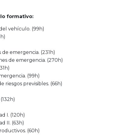
lo formativo:
el vehículo. (99h)
9h)
es de emergencia. (231h)
iones de emergencia. (270h)
231h)
emergencia. (99h)
 riesgos previsibles. (66h)
 (132h)
d I. (120h)
d II. (63h)
productivos. (60h)