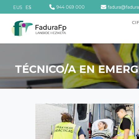
944 069 000
fadura@fadura
EUS
ES
CI
TÉCNICO/A EN EMERG