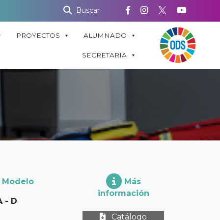
Buscar
PROYECTOS
ALUMNADO
SECRETARIA
Modelo
Más
información
A - D
Catálogo