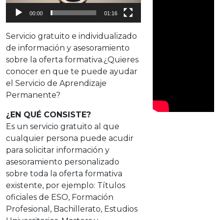
d
00:00
01:16
u
c
Servicio gratuito e individualizado
t
de información y asesoramiento
o
sobre la oferta formativa.¿Quieres
r
conocer en que te puede ayudar
d
el Servicio de Aprendizaje
e
Permanente?
v
¿EN QUÉ CONSISTE?
í
Es un servicio gratuito al que
d
cualquier persona puede acudir
e
para solicitar información y
o
asesoramiento personalizado
sobre toda la oferta formativa
existente, por ejemplo: Títulos
oficiales de ESO, Formación
Profesional, Bachillerato, Estudios