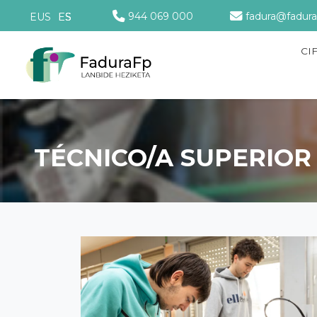
944 069 000
fadura@fadura
EUS
ES
CI
TÉCNICO/A SUPERIOR