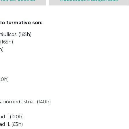
lo formativo son:
áulicos. (165h)
(165h)
h)
20h)
ción industrial. (140h)
d I. (120h)
d II. (63h)