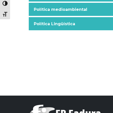
Política medioambiental
Política Lingüística