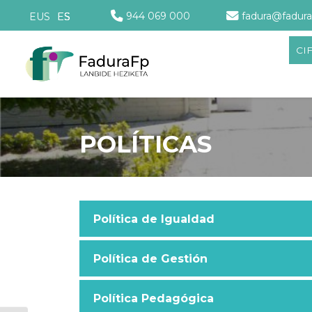
944 069 000
fadura@fadura
EUS
ES
CI
POLÍTICAS
Política de Igualdad
Política de Gestión
Política Pedagógica