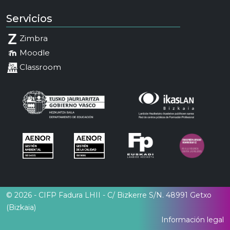
Servicios
Zimbra
Moodle
Classroom
© 2026 - CIFP Fadura LHII - C/ Bizkerre S/N. 48991 Getxo
(Bizkaia)
Información legal