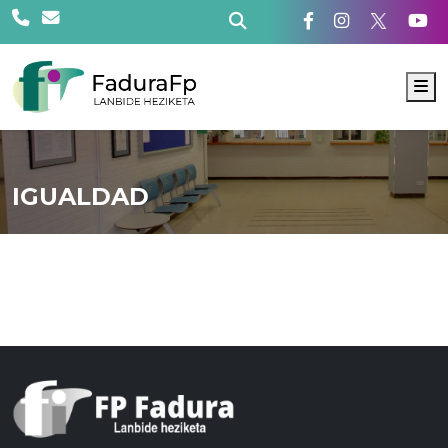
M
IGUALDAD