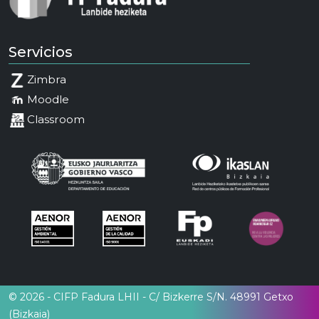
Servicios
Zimbra
Moodle
Classroom
© 2026 - CIFP Fadura LHII - C/ Bizkerre S/N. 48991 Getxo
(Bizkaia)