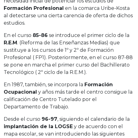
necesidad inicial de potenciar los estudios de
í
Formación Profesional
en la comarca Uribe-Kosta
d
al detectarse una cierta carencia de oferta de dichos
e
estudios.
o
En el curso
85-86
se introduce el primer ciclo de la
R.E.M
. (Reforma de las Enseñanzas Medias) que
sustituye a los cursos de 1º y 2º de Formación
Profesional ( FP1). Posteriormente, en el curso 87-88
se pone en marcha el primer curso del Bachillerato
Tecnológico ( 2º ciclo de la R.E.M.).
En 1987, también, se incorpora la
Formación
Ocupacional
y años más tarde el centro consigue la
calificación de Centro Tutelado por el
Departamento de Trabajo.
Desde el curso
96-97
, siguiendo el calendario de la
implantación de la LOGSE
y de acuerdo con el
mapa escolar, se van introduciendo las siguientes