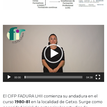
R
e
p
r
o
d
u
c
t
00:00
04:38
o
r
d
El CIFP FADURA LHII comienza su andadura en el
e
curso
1980-81
en la localidad de Getxo. Surge como
v