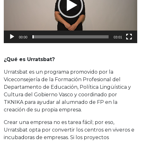
o
d
u
c
t
00:00
03:01
o
r
d
¿Qué es Urratsbat?
e
v
Urratsbat es un programa promovido por la
í
Viceconsejería de la Formación Profesional del
d
Departamento de Educación, Política Lingüística y
e
Cultura del Gobierno Vasco y coordinado por
o
TKNIKA para ayudar al alumnado de FP en la
creación de su propia empresa.
Crear una empresa no es tarea fácil; por eso,
Urratsbat opta por convertir los centros en viveros e
incubadoras de empresas. Si los proyectos