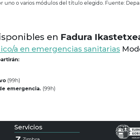
 por uno o varios módulos del título elegido. Fuente: D
isponibles en
Fadura Ikastetxe
ico/a en emergencias sanitarias
Mode
rtirán:
vo
(99h)
 de emergencia.
(99h)
Servicios
Zimbra