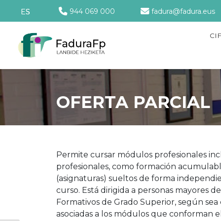
944 069 000
fadura@fadura.eus
ES
CI
OFERTA PARCIAL
Permite cursar módulos profesionales incl
profesionales, como formación acumulable 
(asignaturas) sueltos de forma independi
curso. Está dirigida a personas mayores d
Formativos de Grado Superior, según sea e
asociadas a los módulos que conforman el