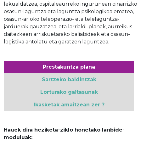
lekualdatzea, ospitaleaurreko ingurunean oinarrizko
osasun-laguntza eta laguntza psikologikoa ematea,
osasun-arloko teleoperazio- eta telelaguntza-
jarduerak gauzatzea, eta larrialdi-planak, aurreikus
daitezkeen arriskuetarako baliabideak eta osasun-
logistika antolatu eta garatzen laguntzea.
Prestakuntza plana
Sartzeko baldintzak
Lorturako gaitasunak
Ikasketak amaitzean zer ?
Hauek dira heziketa-ziklo honetako lanbide-
moduluak: