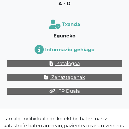
A - D
Txanda
Eguneko
Informazio gehiago
Katalogoa
Zehaztapenak
FP Duala
Larrialdi indibidual edo kolektibo baten nahiz
katastrofe baten aurrean, pazientea osasun-zentrora