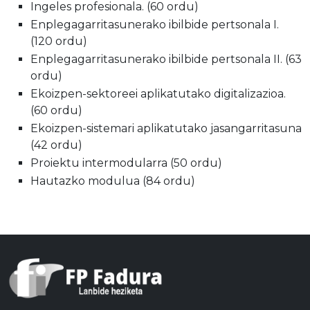
Ingeles profesionala. (60 ordu)
Enplegagarritasunerako ibilbide pertsonala I.
(120 ordu)
Enplegagarritasunerako ibilbide pertsonala II. (63
ordu)
Ekoizpen-sektoreei aplikatutako digitalizazioa.
(60 ordu)
Ekoizpen-sistemari aplikatutako jasangarritasuna
(42 ordu)
Proiektu intermodularra (50 ordu)
Hautazko modulua (84 ordu)