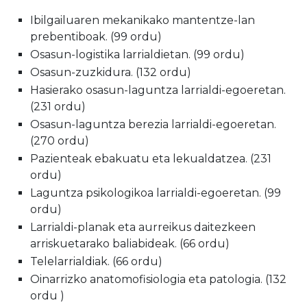
Ibilgailuaren mekanikako mantentze-lan
prebentiboak. (99 ordu)
Osasun-logistika larrialdietan. (99 ordu)
Osasun-zuzkidura. (132 ordu)
Hasierako osasun-laguntza larrialdi-egoeretan.
(231 ordu)
Osasun-laguntza berezia larrialdi-egoeretan.
(270 ordu)
Pazienteak ebakuatu eta lekualdatzea. (231
ordu)
Laguntza psikologikoa larrialdi-egoeretan. (99
ordu)
Larrialdi-planak eta aurreikus daitezkeen
arriskuetarako baliabideak. (66 ordu)
Telelarrialdiak. (66 ordu)
Oinarrizko anatomofisiologia eta patologia. (132
ordu )