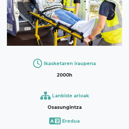
Previous
Next
Ikasketaren iraupena
2000h
Lanbide arloak
Osasungintza
Eredua