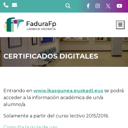
M
CERTIFICADOS DIGITALES
Entrando en
www.ikasgunea.euskadi.eus
se podrá
acceder a la información académica de un/a
alumno/a.
Solamente a partir del curso lectivo 2015/2016.
Consulta la guía de uso