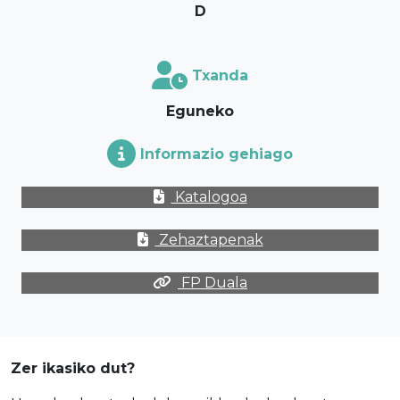
D
Txanda
Eguneko
Informazio gehiago
Katalogoa
Zehaztapenak
FP Duala
Zer ikasiko dut?