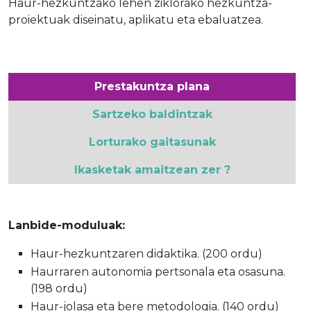
Haur-hezkuntzako lehen ziklorako hezkuntza-
proiektuak diseinatu, aplikatu eta ebaluatzea.
Prestakuntza plana
Sartzeko baldintzak
Lorturako gaitasunak
Ikasketak amaitzean zer ?
Lanbide-moduluak:
Haur-hezkuntzaren didaktika. (200 ordu)
Haurraren autonomia pertsonala eta osasuna.
(198 ordu)
Haur-jolasa eta bere metodologia. (140 ordu)