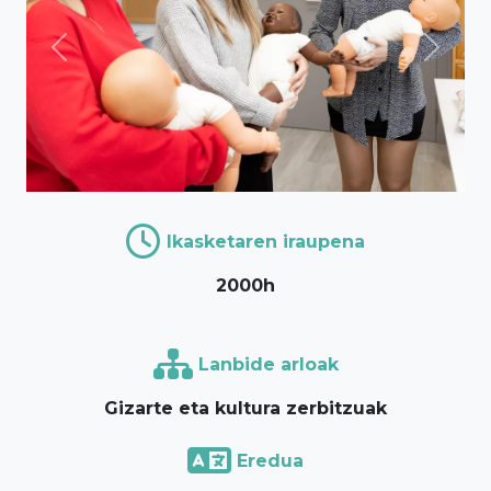
Previous
Next
Ikasketaren iraupena
2000h
Lanbide arloak
Gizarte eta kultura zerbitzuak
Eredua