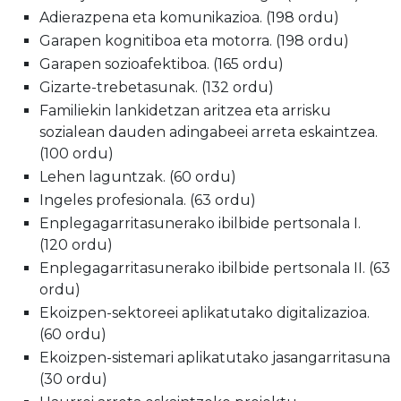
Adierazpena eta komunikazioa. (198 ordu)
Garapen kognitiboa eta motorra. (198 ordu)
Garapen sozioafektiboa. (165 ordu)
Gizarte-trebetasunak. (132 ordu)
Familiekin lankidetzan aritzea eta arrisku
sozialean dauden adingabeei arreta eskaintzea.
(100 ordu)
Lehen laguntzak. (60 ordu)
Ingeles profesionala. (63 ordu)
Enplegagarritasunerako ibilbide pertsonala I.
(120 ordu)
Enplegagarritasunerako ibilbide pertsonala II. (63
ordu)
Ekoizpen-sektoreei aplikatutako digitalizazioa.
(60 ordu)
Ekoizpen-sistemari aplikatutako jasangarritasuna
(30 ordu)