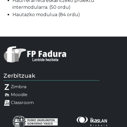
Haurrei arreta eskaintzeko proiektu
intermodularra. (50 ordu)
Hautazko modulua (84 ordu)
Zerbitzuak
Zimbra
Moodle
Classroom