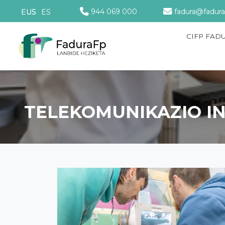
944 069 000
fadura@fadura
EUS
ES
CIFP FADU
TELEKOMUNIKAZIO I