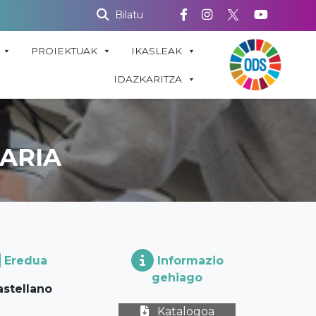
Bilatu
PROIEKTUAK
IKASLEAK
IDAZKARITZA
ARIA
Eredua
Informazio
gehiago
astellano
Katalogoa