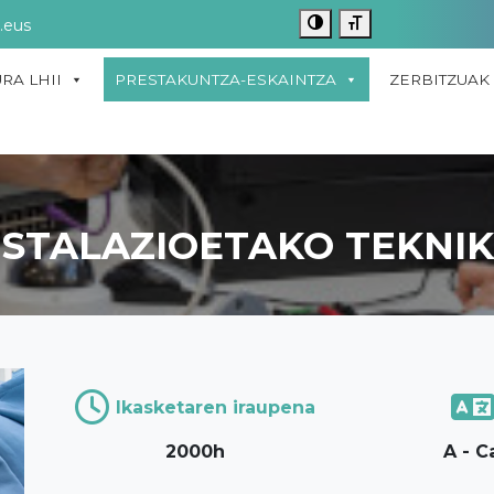
.eus
RA LHII
PRESTAKUNTZA-ESKAINTZA
ZERBITZUAK
NSTALAZIOETAKO TEKNIK
Ikasketaren iraupena
2000h
A - C