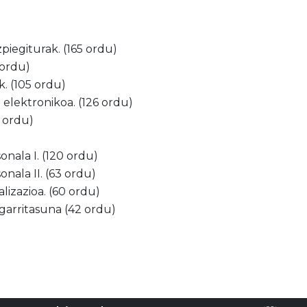
piegiturak. (165 ordu)
 ordu)
k. (105 ordu)
n elektronikoa. (126 ordu)
2 ordu)
nala I. (120 ordu)
nala II. (63 ordu)
lizazioa. (60 ordu)
garritasuna (42 ordu)