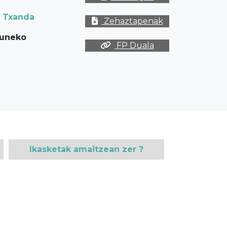
Txanda
Zehaztapenak
uneko
FP Duala
Ikasketak amaitzean zer ?