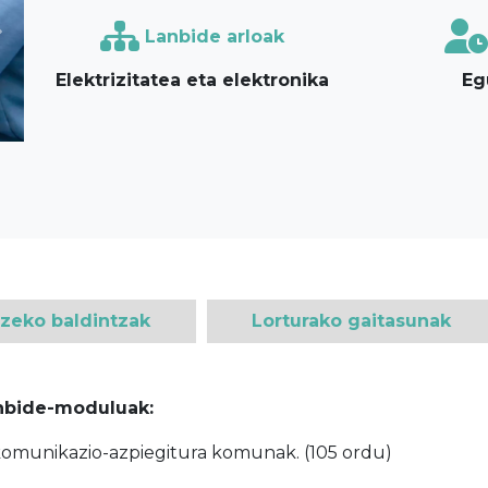
Lanbide arloak
Next
Elektrizitatea eta elektronika
Eg
tzeko baldintzak
Lorturako gaitasunak
anbide-moduluak:
ekomunikazio-azpiegitura komunak. (105 ordu)