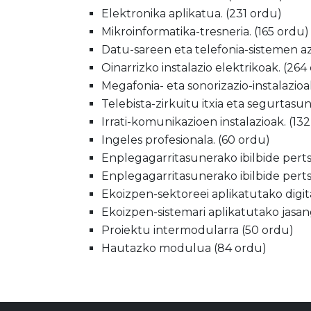
Elektronika aplikatua. (231 ordu)
Mikroinformatika-tresneria. (165 ordu)
Datu-sareen eta telefonia-sistemen az
Oinarrizko instalazio elektrikoak. (264
Megafonia- eta sonorizazio-instalazioa
Telebista-zirkuitu itxia eta segurtasu
Irrati-komunikazioen instalazioak. (13
Ingeles profesionala. (60 ordu)
Enplegagarritasunerako ibilbide pertso
Enplegagarritasunerako ibilbide pertso
Ekoizpen-sektoreei aplikatutako digita
Ekoizpen-sistemari aplikatutako jasan
Proiektu intermodularra (50 ordu)
Hautazko modulua (84 ordu)