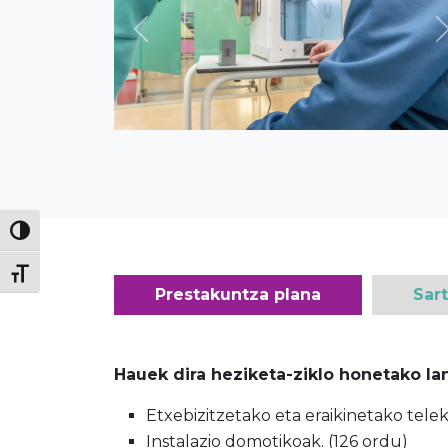
Previous
Prestakuntza plana
Sar
Hauek dira heziketa-ziklo honetako l
Etxebizitzetako eta eraikinetako tel
Instalazio domotikoak. (126 ordu)