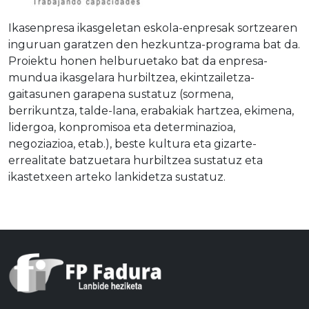
Ikasenpresa ikasgeletan eskola-enpresak sortzearen
inguruan garatzen den hezkuntza-programa bat da.
Proiektu honen helburuetako bat da enpresa-
mundua ikasgelara hurbiltzea, ekintzailetza-
gaitasunen garapena sustatuz (sormena,
berrikuntza, talde-lana, erabakiak hartzea, ekimena,
lidergoa, konpromisoa eta determinazioa,
negoziazioa, etab.), beste kultura eta gizarte-
errealitate batzuetara hurbiltzea sustatuz eta
ikastetxeen arteko lankidetza sustatuz.